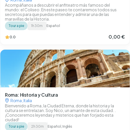
Acompáñanos a descubrir el anfiteatro más famoso del
mundo: el Coliseo. En este paseo te contaremos todos sus
secretos para que puedas entender y admirar una de las
maravillas de la Historia.
Tour a pie
1h 30m
Español
0,00 €
0.0
Roma: Historia y Cultura
Roma
,
Italia
Bienvenido a Roma, la Ciudad Eterna, donde la historia y la
cultura se entrelazan. Soy Nico, un amante de esta ciudad. .
¡Conoceremos leyendas y misterios que han forjado esta
ciudad!
Tour a pie
2h 30m
Español, Inglés