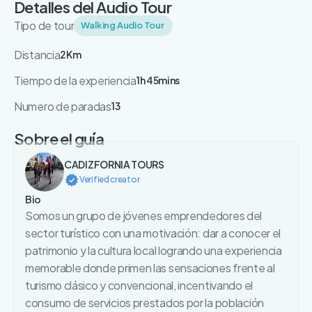
Detalles del Audio Tour
Tipo de tour
Walking Audio Tour
Distancia
2Km
Tiempo de la experiencia
1h 45mins
Numero de paradas
13
Sobre el guía
CADIZFORNIA TOURS
Verified creator
Bio
Somos un grupo de jóvenes emprendedores del
sector turístico con una motivación: dar a conocer el
patrimonio y la cultura local logrando una experiencia
memorable donde primen las sensaciones frente al
turismo clásico y convencional, incentivando el
consumo de servicios prestados por la población