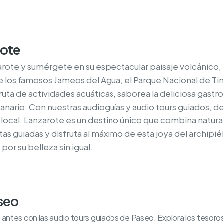
rote
arote y sumérgete en su espectacular paisaje volcánico,
 los famosos Jameos del Agua, el Parque Nacional de Ti
uta de actividades acuáticas, saborea la deliciosa gastro
 canario. Con nuestras audioguías y audio tours guiados, 
ra local. Lanzarote es un destino único que combina natur
as guiadas y disfruta al máximo de esta joya del archipiéla
por su belleza sin igual.
aseo
tes con las audio tours guiados de Paseo. Explora los tesoros o