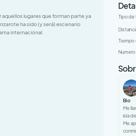
Deta
 aquellos lugares que forman parte ya
Tipo de 
anzarote ha sido (y será) escenario
Distanci
fama internacional.
Tiempo d
Numero 
Sobre
Bio
Me lla
isla d
Me apa
conmig