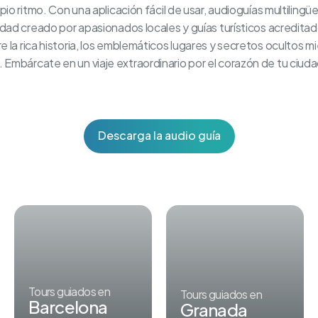
pio ritmo. Con una aplicación fácil de usar, audioguías multiling
idad creado por apasionados locales y guías turísticos acredita
la rica historia, los emblemáticos lugares y secretos ocultos mien
Embárcate en un viaje extraordinario por el corazón de tu ciuda
Descarga la audio guía
Tours guiados en
Tours guiados en
Barcelona
Granada