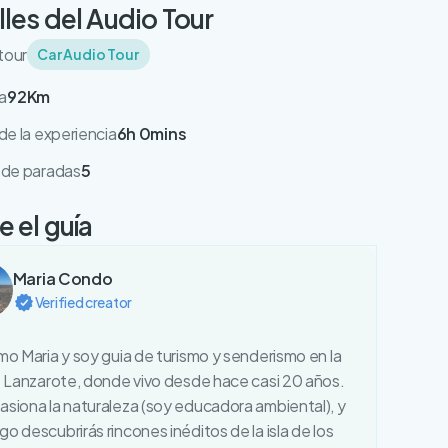
lles del Audio Tour
tour
Car Audio Tour
a
92Km
e la experiencia
6h 0mins
de paradas
5
 el guía
Maria Condo
Verified creator
mo Maria y soy guia de turismo y senderismo en la
e Lanzarote, donde vivo desde hace casi 20 años.
siona la naturaleza (soy educadora ambiental), y
o descubrirás rincones inéditos de la isla de los