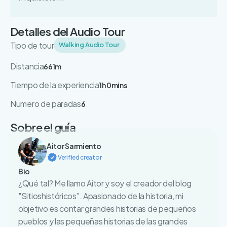
Detalles del Audio Tour
Tipo de tour
Walking Audio Tour
Distancia
661m
Tiempo de la experiencia
1h 0mins
Numero de paradas
6
Sobre el guía
Aitor Sarmiento
Verified creator
Bio
¿Qué tal? Me llamo Aitor y soy el creador del blog
"Sitioshistóricos". Apasionado de la historia, mi
objetivo es contar grandes historias de pequeños
pueblos y las pequeñas historias de las grandes