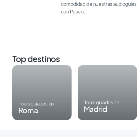
comodidad de nuestras audioguías. 
con Paseo.
Top destinos
Tours guiados en
Tours guiados en
Madrid
Roma