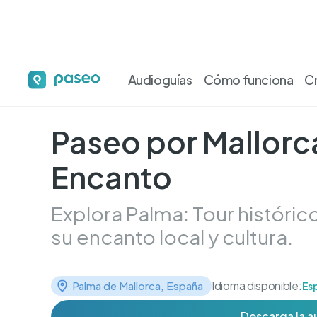
Audioguías
Cómo funciona
C
Paseo por Mallorca
Encanto
Explora Palma: Tour históric
su encanto local y cultura.
Idioma disponible:
Palma de Mallorca, España
Es
Descarga la a