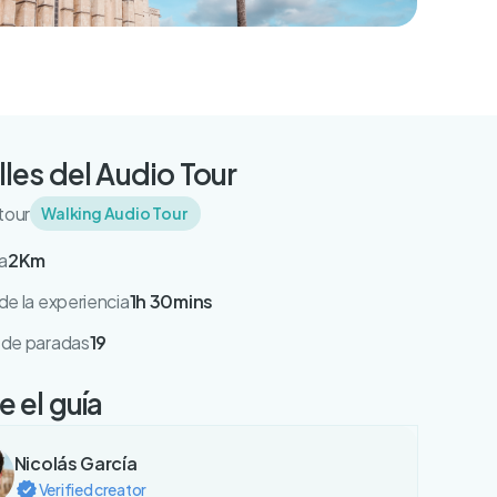
lles del Audio Tour
tour
Walking Audio Tour
a
2Km
e la experiencia
1h 30mins
de paradas
19
 el guía
Nicolás García
Verified creator