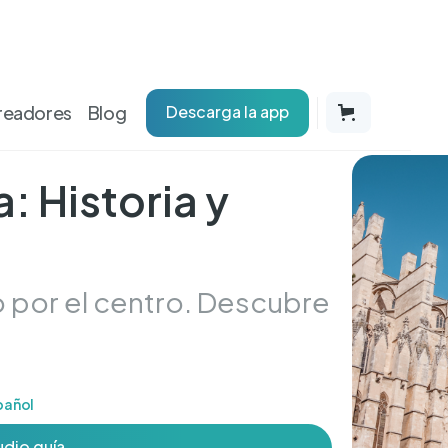
readores
Blog
Descarga la app
: Historia y
o por el centro. Descubre
pañol
udio guía