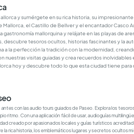
ca
llorca y sumérgete en su rica historia, su impresionante 
 Mallorca, el Castillo de Bellver y el encantador Casco A
sa gastronomía mallorquina y relájate en las playas de ar
s, descubre tesoros ocultos, historias fascinantes y la au
 a la perfección la tradición con la modernidad, creand
con nuestras visitas guiadas y crea recuerdos inolvidables e
allorca hoy y descubre todo lo que esta ciudad tiene para 
aseo
tes con las audio tours guiados de Paseo. Explora los tesoros o
pio ritmo. Con una aplicación fácil de usar, audioguías multiling
idad creado por apasionados locales y guías turísticos acredita
la rica historia, los emblemáticos lugares y secretos ocultos mien