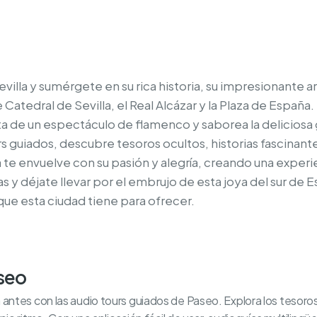
villa y sumérgete en su rica historia, su impresionante ar
atedral de Sevilla, el Real Alcázar y la Plaza de España.
ruta de un espectáculo de flamenco y saborea la delicios
rs guiados, descubre tesoros ocultos, historias fascinante
a te envuelve con su pasión y alegría, creando una experi
as y déjate llevar por el embrujo de esta joya del sur de Es
que esta ciudad tiene para ofrecer.
aseo
tes con las audio tours guiados de Paseo. Explora los tesoros o