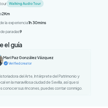
tour
Walking Audio Tour
a
2Km
e la experiencia
1h 30mins
de paradas
9
 el guía
Mari Paz González Vázquez
Verified creator
storiadora del Arte, Intérprete del Patrimonio y
ocal en la maravillosa ciudad de Sevilla, así que si
es conocer sus rincones, puedes contar conmigo.