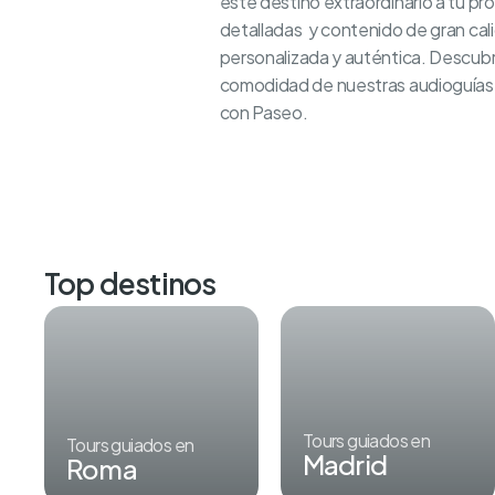
este destino extraordinario a tu pro
detalladas y contenido de gran cal
personalizada y auténtica. Descubre 
comodidad de nuestras audioguías. 
con Paseo.
Top destinos
Tours guiados en
Tours guiados en
Madrid
Roma