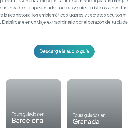
pio ritmo. Con una aplicación fácil de usar, audioguías multiling
idad creado por apasionados locales y guías turísticos acredita
la rica historia, los emblemáticos lugares y secretos ocultos mien
Embárcate en un viaje extraordinario por el corazón de tu ciuda
Descarga la audio guía
Tours guiados en
Tours guiados en
Barcelona
Granada