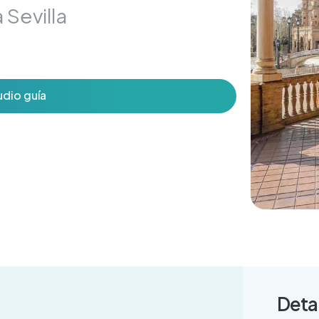
 Sevilla
udio guía
Deta