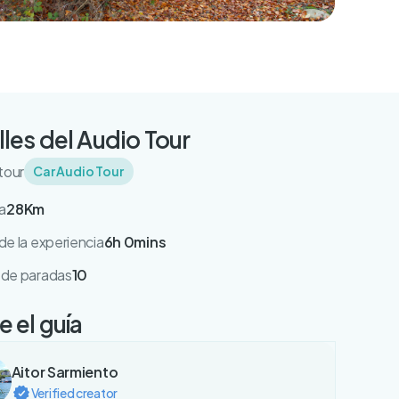
lles del Audio Tour
tour
Car Audio Tour
a
28Km
e la experiencia
6h 0mins
de paradas
10
 el guía
Aitor Sarmiento
Verified creator