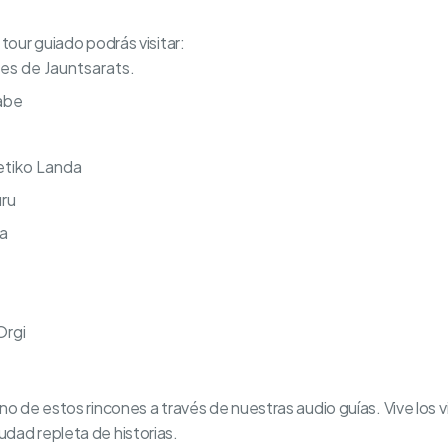
tour guiado podrás visitar:
les de Jauntsarats.
labe
etiko Landa
ru
a
Orgi
no de estos rincones a través de nuestras audio guías. Vive los 
dad repleta de historias.