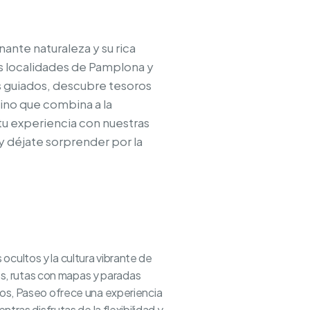
ante naturaleza y su rica
as localidades de Pamplona y
rs guiados, descubre tesoros
tino que combina a la
 tu experiencia con nuestras
y y déjate sorprender por la
cultos y la cultura vibrante de
ües, rutas con mapas y paradas
dos, Paseo ofrece una experiencia
tras disfrutas de la flexibilidad y