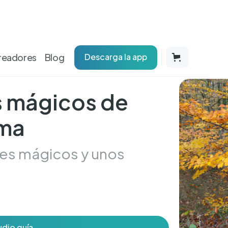
readores
Blog
Descarga la app
es mágicos de
ama
les mágicos y unos
udio guía