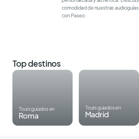
comodidad de nuestras audioguías. 
con Paseo.
Top destinos
Tours guiados en
Tours guiados en
Madrid
Roma