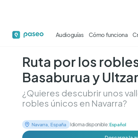
Audioguías
Cómo funciona
C
Ruta por los robl
Basaburua y Ultz
¿Quieres descubrir unos val
robles únicos en Navarra?
Idioma disponible:
Navarra, España
Español
Descarga la a