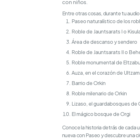
con niños.
Entre otras cosas, durante tu audio 
Paseo naturalístico de los rob
Roble de Jauntsarats I o Kisu
Área de descanso y sendero
Roble de Jauntsarats II o Beh
Roble monumental de Eltzabu
Auza, en el corazón de Ultzam
Barrio de Orkin
Roble milenario de Orkin
Lizaso, el guardabosques de 
El mágico bosque de Orgi
Conoce la historia detrás de cada u
nueva con Paseo y descubre una ciu