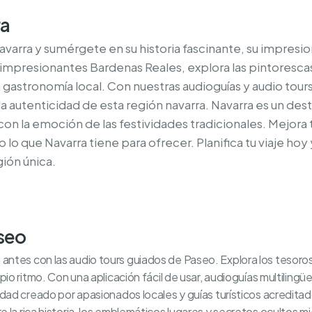
ra
varra y sumérgete en su historia fascinante, su impresion
as impresionantes Bardenas Reales, explora las pintoresc
ita gastronomía local. Con nuestras audioguías y audio tou
 la autenticidad de esta región navarra. Navarra es un des
l con la emoción de las festividades tradicionales. Mejora
do lo que Navarra tiene para ofrecer. Planifica tu viaje ho
gión única.
aseo
tes con las audio tours guiados de Paseo. Explora los tesoros o
pio ritmo. Con una aplicación fácil de usar, audioguías multiling
idad creado por apasionados locales y guías turísticos acredita
la rica historia, los emblemáticos lugares y secretos ocultos mien