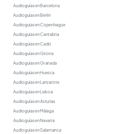
Audioguías en Barcelona
Audioguías en Berlin
Audioguías en Copenhague
Audioguías en Cantabria
Audioguías en Cadiz
Audioguías en Girona
Audioguías en Granada
Audioguías en Huesca
Audioguías en Lanzarote
Audioguías en Lisboa
Audioguías en Asturias
Audioguías en Málaga
Audioguías en Navarra
Audioguías en Salamanca