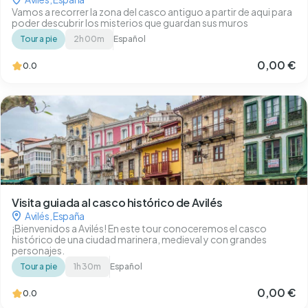
Vamos a recorrer la zona del casco antiguo a partir de aqui para
poder descubrir los misterios que guardan sus muros
Tour a pie
2h 00m
Español
0,00 €
0.0
Visita guiada al casco histórico de Avilés
Avilés
,
España
¡Bienvenidos a Avilés! En este tour conoceremos el casco
histórico de una ciudad marinera, medieval y con grandes
personajes.
Tour a pie
1h 30m
Español
0,00 €
0.0