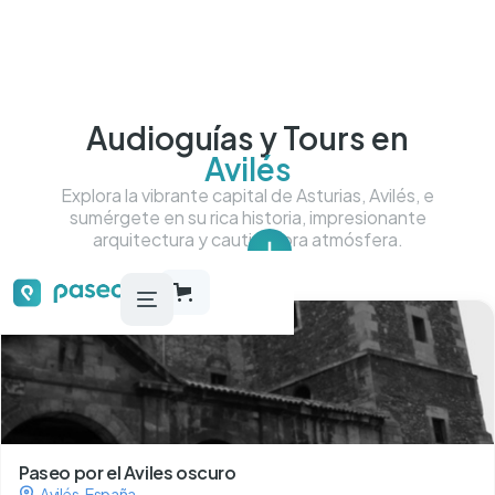
Audioguías y Tours en
Avilés
Explora la vibrante capital de Asturias, Avilés, e
sumérgete en su rica historia, impresionante
arquitectura y cautivadora atmósfera.
Tour más más destacados
Paseo por el Aviles oscuro
Avilés
,
España