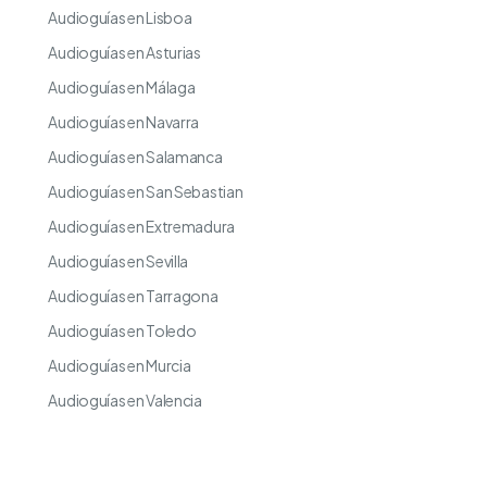
Audioguías en Lisboa
Audioguías en Asturias
Audioguías en Málaga
Audioguías en Navarra
Audioguías en Salamanca
Audioguías en San Sebastian
Audioguías en Extremadura
Audioguías en Sevilla
Audioguías en Tarragona
Audioguías en Toledo
Audioguías en Murcia
Audioguías en Valencia