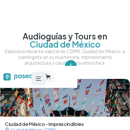
Audioguías y Tours en
Ciudad de México
Explora la vibrante capital de CDMX, Ciudad de México, e
sumérgete en su rica historia, impresionante
arquitectura y cautivadora atmósfera.
Tour más más destacados
Ciudad de México - Imprescindibles
Ciudad de México
,
CDMX