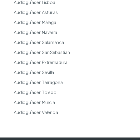
Audioguías en Lisboa
Audioguías en Asturias
Audioguías en Málaga
Audioguías en Navarra
Audioguías en Salamanca
Audioguías en San Sebastian
Audioguías en Extremadura
Audioguías en Sevilla
Audioguías en Tarragona
Audioguías en Toledo
Audioguías en Murcia
Audioguías en Valencia