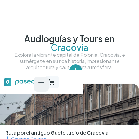
Audioguías y Tours en
Cracovia
Explora la vibrante capital de Polonia, Cracovia, e
sumérgete en su rica historia, impresionante
arquitectura y cautivadora atmósfera.
Tour más más destacados
Ruta por el antiguo Gueto Judío de Cracovia
Cracovia
,
Polonia