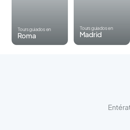
Tours guiados en
Tours guiados en
Madrid
Roma
Entérat