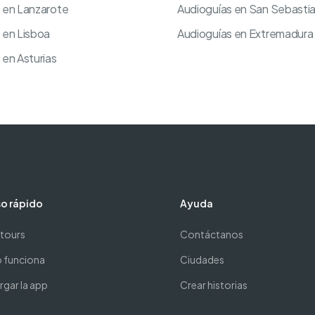
 en Lanzarote
Audioguías en San Sebasti
 en Lisboa
Audioguías en Extremadura
 en Asturias
o rápido
Ayuda
 tours
Contáctanos
funciona
Ciudades
gar la app
Crear historias