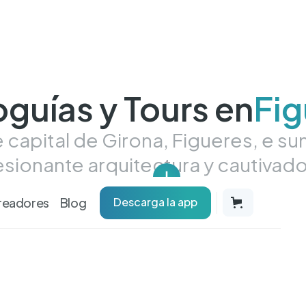
guías y Tours en
Fig
e capital de Girona, Figueres, e s
resionante arquitectura y cautivad
readores
Blog
Descarga la app
cados