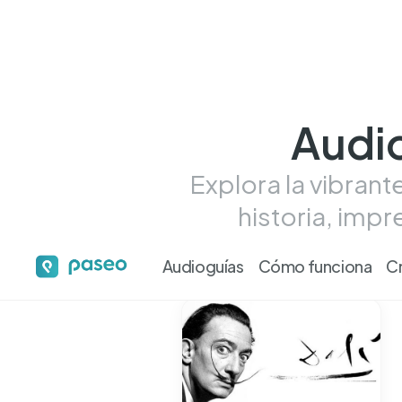
Audio
Explora la vibrant
historia, imp
Audioguías
Cómo funciona
C
Tour más más desta