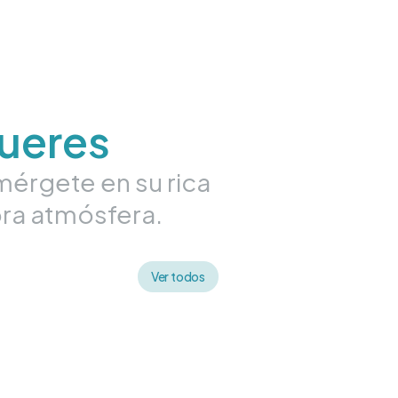
ueres
umérgete en su rica
ora atmósfera.
Ver todos