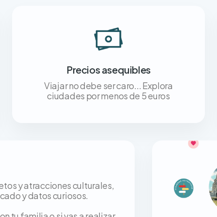
Precios asequibles
Viajar no debe ser caro... Explora
ciudades por menos de 5 euros
os y atracciones culturales,
icado y datos curiosos.
n tu familia o si vas a realizar