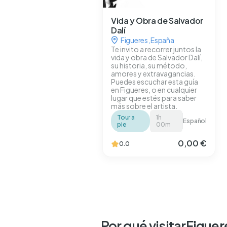
Vida y Obra de Salvador
Dalí
Figueres
,
España
Te invito a recorrer juntos la
vida y obra de Salvador Dalí,
su historia, su método,
amores y extravagancias.
Puedes escuchar esta guía
en Figueres, o en cualquier
lugar que estés para saber
más sobre el artista.
Tour a
1h
Español
pie
00m
0,00 €
0.0
Por qué visitar
Figuer