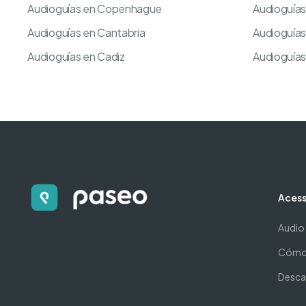
Audioguías en Copenhague
Audioguías
Audioguías en Cantabria
Audioguías
Audioguías en Cadiz
Audioguías
Acess
Audio
Cómo 
Descar