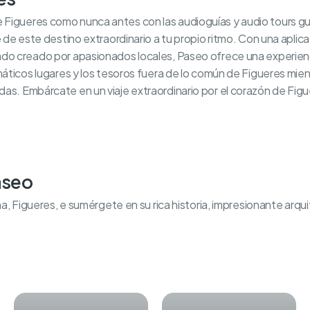
Figueres como nunca antes con las audioguías y audio tours gu
e de este destino extraordinario a tu propio ritmo. Con una aplicac
ado creado por apasionados locales, Paseo ofrece una experienc
máticos lugares y los tesoros fuera de lo común de Figueres mientr
as. Embárcate en un viaje extraordinario por el corazón de Figu
aseo
ona, Figueres, e sumérgete en su rica historia, impresionante arq