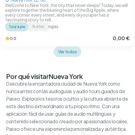
Welcome to New York, the city that never sleeps! Today, we will
explore together the beating heart of the Big Apple, where
every corner, every street, and every skyscraper has a
fascinating story to tell.
Tour a pie
1h 45m
Inglés
0,00 €
0.0
Ver todos
Por qué visitar
Nueva York
Descubre la encantadora ciudad de Nueva York como
nunca antes con las audioguías y audio tours guiados de
Paseo. Explora los tesoros ocultos y la cultura vibrante de
este destino extraordinario a tu propio ritmo. Con una
aplicación fácil de usar, guías de audio multilingües y
contenido seleccionado creado por apasionados locales,
Paseo ofrece una experiencia personalizada y auténtica.