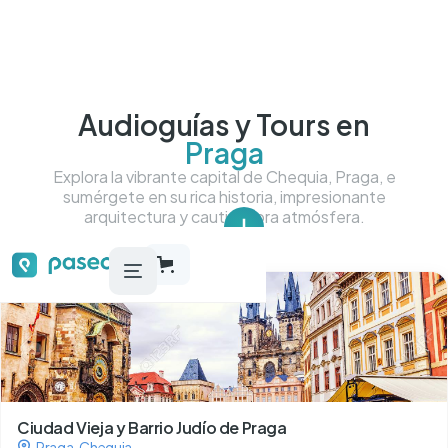
Audioguías y Tours en
Praga
Explora la vibrante capital de Chequia, Praga, e
sumérgete en su rica historia, impresionante
arquitectura y cautivadora atmósfera.
Tour más más destacados
Ciudad Vieja y Barrio Judío de Praga
Praga
,
Chequia