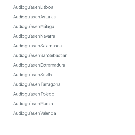
Audioguías en Lisboa
Audioguías en Asturias
Audioguías en Málaga
Audioguías en Navarra
Audioguías en Salamanca
Audioguías en San Sebastian
Audioguías en Extremadura
Audioguías en Sevilla
Audioguías en Tarragona
Audioguías en Toledo
Audioguías en Murcia
Audioguías en Valencia