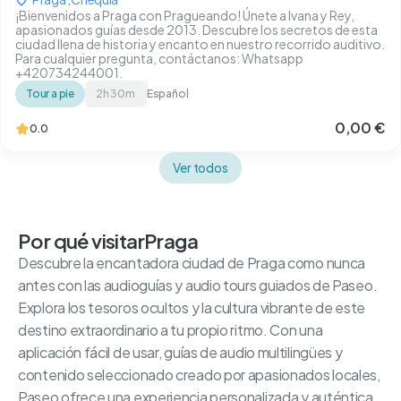
¡Bienvenidos a Praga con Pragueando! Únete a Ivana y Rey,
apasionados guías desde 2013. Descubre los secretos de esta
ciudad llena de historia y encanto en nuestro recorrido auditivo.
Para cualquier pregunta, contáctanos: Whatsapp
+420734244001.
Tour a pie
2h 30m
Español
0,00 €
0.0
Ver todos
Por qué visitar
Praga
Descubre la encantadora ciudad de Praga como nunca
antes con las audioguías y audio tours guiados de Paseo.
Explora los tesoros ocultos y la cultura vibrante de este
destino extraordinario a tu propio ritmo. Con una
aplicación fácil de usar, guías de audio multilingües y
contenido seleccionado creado por apasionados locales,
Paseo ofrece una experiencia personalizada y auténtica.