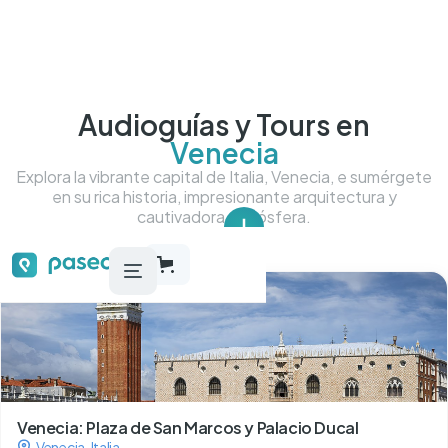
Audioguías y Tours en
Venecia
Explora la vibrante capital de Italia, Venecia, e sumérgete
en su rica historia, impresionante arquitectura y
cautivadora atmósfera.
Tour más más destacados
Venecia: Plaza de San Marcos y Palacio Ducal
Venecia
,
Italia