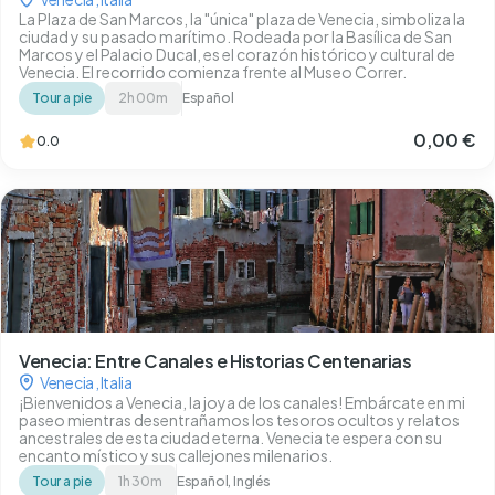
La Plaza de San Marcos, la "única" plaza de Venecia, simboliza la
ciudad y su pasado marítimo. Rodeada por la Basílica de San
Marcos y el Palacio Ducal, es el corazón histórico y cultural de
Venecia. El recorrido comienza frente al Museo Correr.
Tour a pie
2h 00m
Español
0,00 €
0.0
Venecia: Entre Canales e Historias Centenarias
Venecia
,
Italia
¡Bienvenidos a Venecia, la joya de los canales! Embárcate en mi
paseo mientras desentrañamos los tesoros ocultos y relatos
ancestrales de esta ciudad eterna. Venecia te espera con su
encanto místico y sus callejones milenarios.
Tour a pie
1h 30m
Español, Inglés