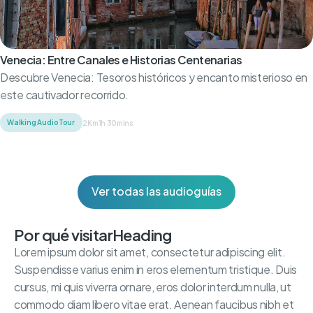
Venecia: Entre Canales e Historias Centenarias
Descubre Venecia: Tesoros históricos y encanto misterioso en
este cautivador recorrido.
Walking Audio Tour
2Km
1h 30mins
Ver todas las audioguías
Por qué visitar
Heading
Lorem ipsum dolor sit amet, consectetur adipiscing elit.
Suspendisse varius enim in eros elementum tristique. Duis
cursus, mi quis viverra ornare, eros dolor interdum nulla, ut
commodo diam libero vitae erat. Aenean faucibus nibh et