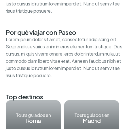
justo cursus id rutrum lorem imperdiet. Nunc ut sem vitae
risus tristique posuere.
Por qué viajar con Paseo
Lorem ipsum dolor sit amet, consectetur adipiscing elit.
Suspendisse varius enim in eros elementum tristique. Duis
cursus, mi quis viverra ornare, eros dolor interdum nulla, ut
commodo diam libero vitae erat. Aenean faucibus nibh et
justo cursus id rutrum lorem imperdiet. Nunc ut sem vitae
risus tristique posuere.
Top destinos
Tours guiados en
Tours guiados en
Roma
Madrid