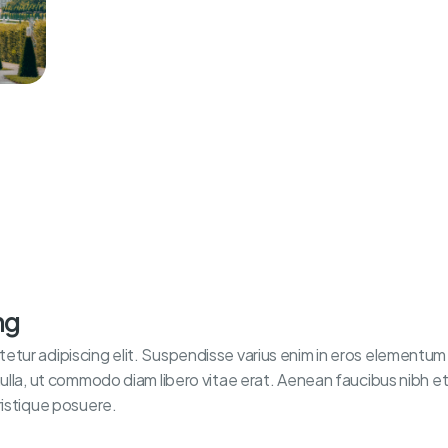
ng
tur adipiscing elit. Suspendisse varius enim in eros elementum t
nulla, ut commodo diam libero vitae erat. Aenean faucibus nibh et
ristique posuere.