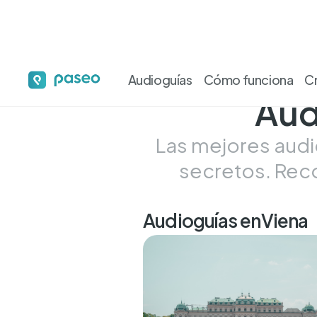
Audioguías
Cómo funciona
C
Aud
Las mejores audio
secretos. Reco
Audioguías en
Viena