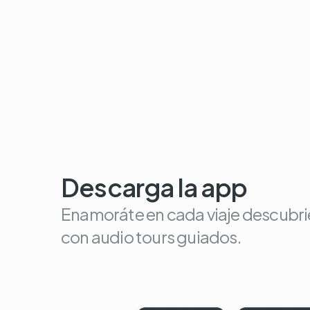
Descarga la app
Enamoráte en cada viaje descubri
con audio tours guiados.