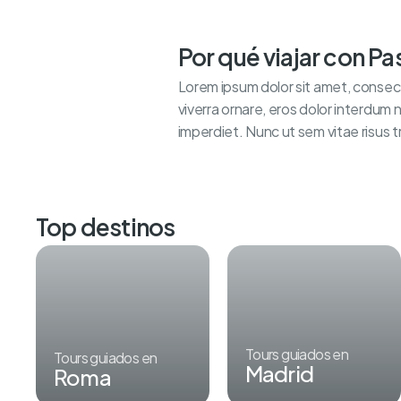
Por qué viajar con P
Lorem ipsum dolor sit amet, consecte
viverra ornare, eros dolor interdum 
imperdiet. Nunc ut sem vitae risus t
Top destinos
Tours guiados en
Tours guiados en
Madrid
Roma