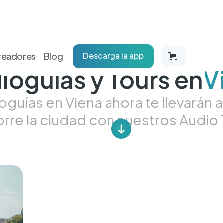
readores
Blog
Descarga la app
ioguías y Tours en
V
guías en Viena ahora te llevarán 
rre la ciudad con nuestros Audio