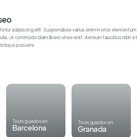
aseo
tur adipiscing elit. Suspendisse varius enim in eros elementum t
nulla, ut commodo diam libero vitae erat. Aenean faucibus nibh et
ristique posuere.
Tours guiados en
Tours guiados en
Barcelona
Granada