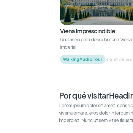
Viena Imprescindible
Un paseo para descubrir una Viena
Imperial
Walking Audio Tour
4Km
2h 0mins
Por qué visitar
Headi
Lorem ipsum dolor sit amet, consecte
viverra ornare, eros dolor interdum 
imperdiet. Nunc ut sem vitae risus t