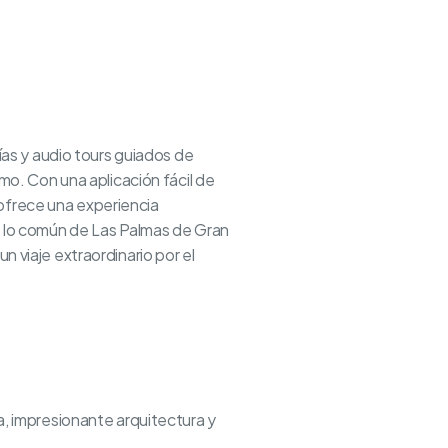
as y audio tours guiados de
tmo. Con una aplicación fácil de
 ofrece una experiencia
de lo común de Las Palmas de Gran
n viaje extraordinario por el
ia, impresionante arquitectura y