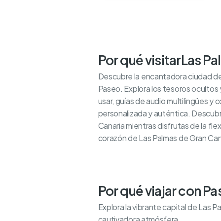
Por qué visitar
Las Pa
Descubre la encantadora ciudad de
Paseo. Explora los tesoros ocultos y
usar, guías de audio multilingües 
personalizada y auténtica. Descubre
Canaria mientras disfrutas de la fle
corazón de Las Palmas de Gran Cana
Por qué viajar con P
Explora la vibrante capital de Las P
cautivadora atmósfera.