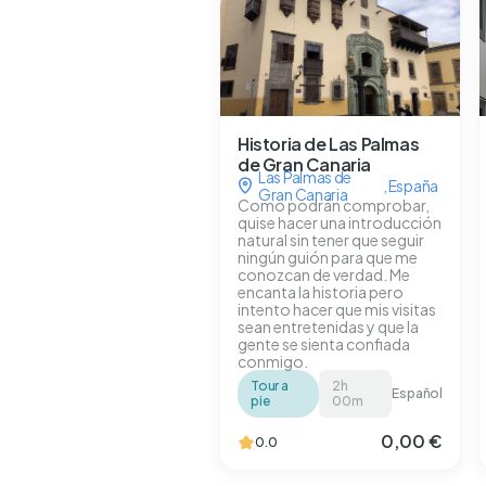
Historia de Las Palmas
de Gran Canaria
Las Palmas de
,
España
Gran Canaria
Como podrán comprobar,
quise hacer una introducción
natural sin tener que seguir
ningún guión para que me
conozcan de verdad. Me
encanta la historia pero
intento hacer que mis visitas
sean entretenidas y que la
gente se sienta confiada
conmigo.
Tour a
2h
Español
pie
00m
0,00 €
0.0