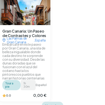
Gran Canaria: Un Paseo
de Contrastes y Colores
Las Palmas de
,
España
Gran Canaria
Embárcate en este paseo
por Gran Canaria, una isla de
belleza inigualable donde
cada destino te sorprende
con su diversidad. Desde las
dunas doradas que se
fusionan con el azul del
océano hasta los
pintorescos pueblos que
narran historias centenarias
Tour a
1h
Español
pie
30m
0,00 €
0.0