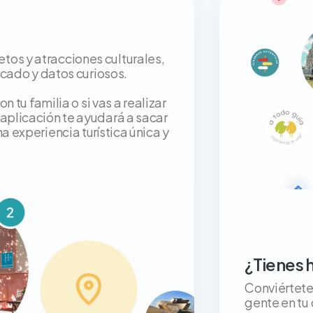
os y atracciones culturales,
icado y datos curiosos.
n tu familia o si vas a realizar
 aplicación te ayudará a sacar
a experiencia turística única y
¿Tienes 
Conviértete 
gente en tu