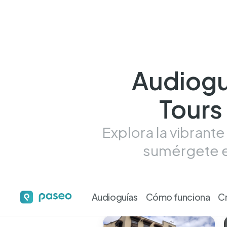
Audiogu
Tours
Explora la vibrant
sumérgete en
Audioguías
Cómo funciona
C
Tour más más desta