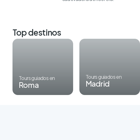
Top destinos
Tours guiados en
Tours guiados en
Madrid
Roma