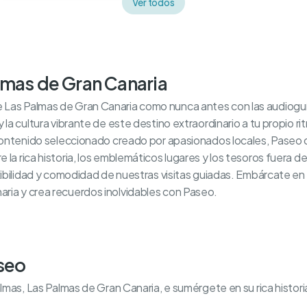
Ver todos
lmas de Gran Canaria
 Las Palmas de Gran Canaria como nunca antes con las audioguí
 la cultura vibrante de este destino extraordinario a tu propio ri
y contenido seleccionado creado por apasionados locales, Paseo
 la rica historia, los emblemáticos lugares y los tesoros fuera 
xibilidad y comodidad de nuestras visitas guiadas. Embárcate en u
ria y crea recuerdos inolvidables con Paseo.
aseo
almas, Las Palmas de Gran Canaria, e sumérgete en su rica histor