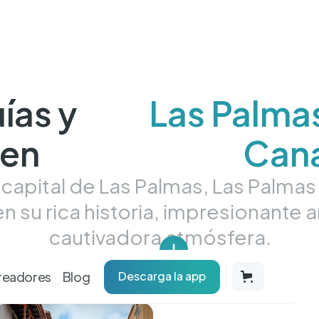
ías y
Las Palma
 en
Cana
e capital de Las Palmas, Las Palmas
 su rica historia, impresionante a
cautivadora atmósfera.
readores
Blog
Descarga la app
cados