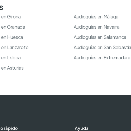
s
 en Girona
Audioguías en Málaga
s en Granada
Audioguías en Navarra
s en Huesca
Audioguías en Salamanca
 en Lanzarote
Audioguías en San Sebasti
 en Lisboa
Audioguías en Extremadura
 en Asturias
o rápido
Ayuda