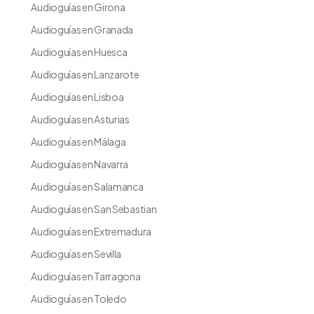
Audioguías en Girona
Audioguías en Granada
Audioguías en Huesca
Audioguías en Lanzarote
Audioguías en Lisboa
Audioguías en Asturias
Audioguías en Málaga
Audioguías en Navarra
Audioguías en Salamanca
Audioguías en San Sebastian
Audioguías en Extremadura
Audioguías en Sevilla
Audioguías en Tarragona
Audioguías en Toledo