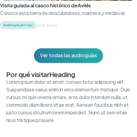
Visita guiada al casco histórico de Avilés
Conoce esta tierra de descubridores, marinera y medieval.
Walking Audio Tour
1Km
1h 30mins
Ver todas las audioguías
Por qué visitar
Heading
Lorem ipsum dolor sit amet, consectetur adipiscing elit.
Suspendisse varius enim in eros elementum tristique. Duis
cursus, mi quis viverra ornare, eros dolor interdum nulla, ut
commodo diam libero vitae erat. Aenean faucibus nibh et
justo cursus id rutrum lorem imperdiet. Nunc ut sem vitae
risus tristique posuere.