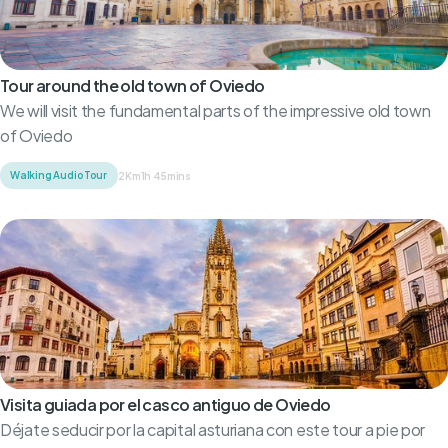
Tour around the old town of Oviedo
We will visit the fundamental parts of the impressive old town
of Oviedo
Walking Audio Tour
2Km
1h 45mins
Visita guiada por el casco antiguo de Oviedo
Déjate seducir por la capital asturiana con este tour a pie por