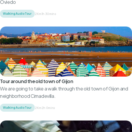
Oviedo
Walking Audio Tour
2Km
1h 30mins
Tour around the old town of Gijon
We are going to take a walk through the old town of Gijon and
neighborhood Cimadevilla.
Walking Audio Tour
2Km
2h 0mins