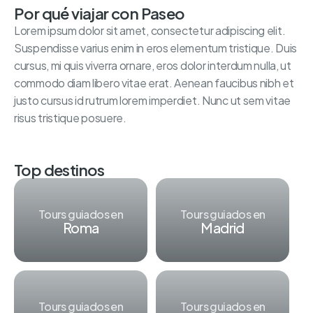
Por qué viajar con Paseo
Lorem ipsum dolor sit amet, consectetur adipiscing elit.
Suspendisse varius enim in eros elementum tristique. Duis
cursus, mi quis viverra ornare, eros dolor interdum nulla, ut
commodo diam libero vitae erat. Aenean faucibus nibh et
justo cursus id rutrum lorem imperdiet. Nunc ut sem vitae
risus tristique posuere.
Top destinos
Tours guiados en
Tours guiados en
Roma
Madrid
Tours guiados en
Tours guiados en